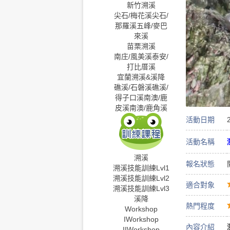
新竹溯溪
尖石/梅花溪
尖石/
那羅溪
五峰/麥巴
來溪
苗栗溯溪
南庄/風美溪
泰安/
打比厝溪
宜蘭溯溪&溪降
礁溪/石磐溪
礁溪/
得子口溪
南澳/鹿
皮溪
南澳/鹿角溪
活動日期
活動名稱
溯溪
報名狀態
溯溪技能訓練Lvl1
溯溪技能訓練Lvl2
適合對象
溯溪技能訓練Lvl3
溪降
熱門程度
Workshop
I
Workshop
內容介紹
II
Workshop