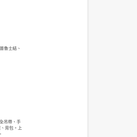
、普魯士結、
全吊帶、手
環、背包。上
。