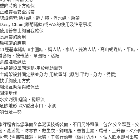
-垂降時的下方確保
-正確穿著安全吊帶
-認識繩索:動力繩、靜力繩、浮水繩、扁帶
-Daisy Chain(雛菊繩鍊)或PAS的使用及注意事項
-使用
普魯士繩自我確保
-長扁帶的應用
-扁帶環的應用
-11種基本繩結:8字圈結、稱人結、水結、雙漁人結、高山蝴蝶結、平結
雙套結、鞍帶結、單圈結、活結
-背娃娃收繩法
-主繩架設單固定點-用於輔助攀登
-主繩架設雙固定點並分力-用於垂降-(原則:平均、分力、備援)
-扶手繩使用方式
-溯溪互助法與確保法
-溯溪步伐
-水文判讀:迴流、捲吸流
-危險地形:深V型出水口、水洞
-哨音及手勢
本課程會為您準備全套溯溪技術裝備，不用另外租借，包含:安全頭盔、安
套、溯溪鞋、防寒衣、救生衣、鉤環組、普魯士繩、扁帶、上升器、8字
課時只需攜帶蛙鏡、泳裝、午餐行動糧（做好防水）、個人飲水即可出席