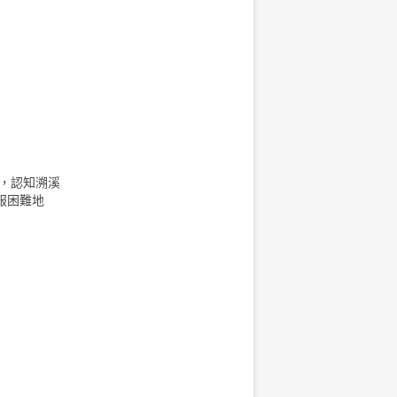
溪，認知溯溪
服困難地