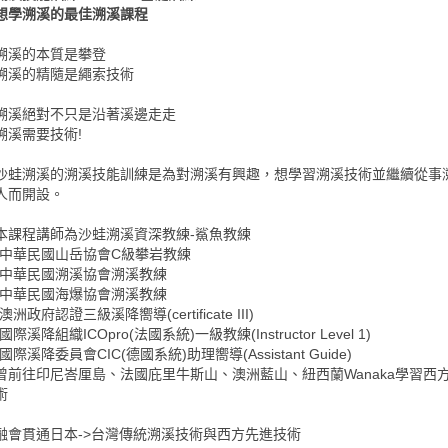
想學溯溪的最佳溯溪課程
溯溪的本質是攀登
溯溪的精隨是繩索技術
溯溪絕對不只是沿著溪邊走走
溯溪需要技術!
沙蛙溯溪的溯溪技能訓練是為對溯溪有興趣，想學習溯溪技術並繼續從事
人而開設。
本課程講師為沙蛙溯溪資深教練-鯊魚教練
-中華民國山岳協會C級攀岩教練
-中華民國溯溪協會溯溪教練
-中華民國海爆協會溯溪教練
-澳洲政府認證三級溪降嚮導(certificate III)
-國際溪降組織ICOpro(法國系統)一級教練(Instructor Level 1)
-國際溪降委員會CIC(德國系統)助理嚮導(Assistant Guide)
曾前往印尼峇厘島、法國庇里牛斯山、澳洲藍山、紐西蘭Wanaka學習西
術
融會貫通日本->台灣傳統溯溪技術與西方先進技術