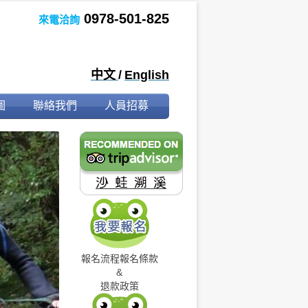
0978-501-825
來電洽詢
中文
/
English
圖
聯絡我們
人員招募
報名流程
報名條款
&
退款政策