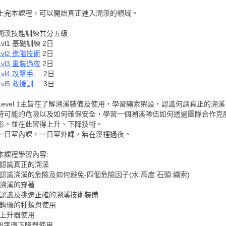
上完本課程，可以開始真正進入溯溪的領域。
溯溪技能訓練共分五級
Lvl1 基礎訓練 2日
Lvl2 進階技術
2日
Lvl3 重裝過夜
2日
Lvl4 攻擊手
2日
Lvl5 救援訓
3日
Level 1主旨在了解溯溪裝備及使用，學習繩索架設，認識何謂真正的溯
時可能的危險以及如何確保安全，學習一個溯溪隊伍如何透過團隊合作克
形。並在此習得上升、下降技術。
一日室內課，一日室外課，無在溪裡過夜。
本課程學習內容:
-認識真正的溯溪
-認識溯溪的危險及如何避免-四個危險因子(水:高度:石頭:繩索)
-溯溪的穿著
-認識及挑選正確的溯溪技術裝備
-鉤環的種類與使用
-上升器使用
-8字環下降器使用