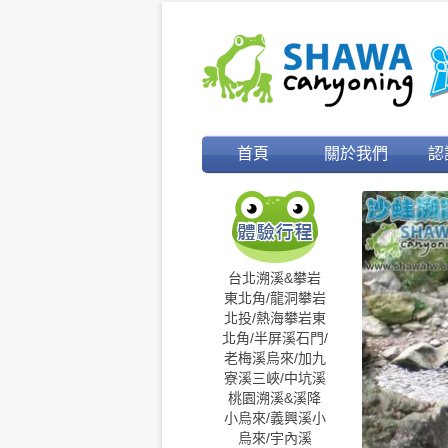
首頁
關於我們
認
台北溯溪&攀岩
東北角/龍洞攀岩
北投/熱海攀岩
東
北角/半屏溪
石門/
老梅溪
烏來/加九
寮溪
三峽/中坑溪
桃園溯溪&溪降
小烏來/義興溪
小
烏來/宇內溪