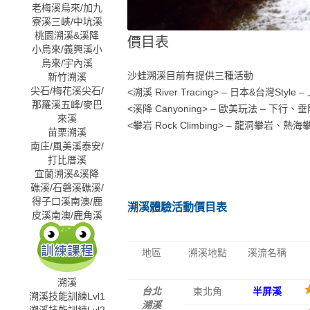
老梅溪
烏來/加九
寮溪
三峽/中坑溪
桃園溯溪&溪降
價目表
小烏來/義興溪
小
03/13/13
Jjsha
烏來/宇內溪
Wednesday
沙蛙溯溪目前有提供三種活動
新竹溯溪
尖石/梅花溪
尖石/
<溯溪 River Tracing> – 日本&台灣Style
那羅溪
五峰/麥巴
<溪降 Canyoning> – 歐美玩法 –
來溪
<攀岩 Rock Climbing> – 龍洞
苗栗溯溪
南庄/風美溪
泰安/
打比厝溪
宜蘭溯溪&溪降
礁溪/石磐溪
礁溪/
得子口溪
南澳/鹿
溯溪體驗活動價目表
皮溪
南澳/鹿角溪
地區
溯溪地點
溪流名稱
溯溪
台北
東北角
半屏溪
溯溪技能訓練Lvl1
溯溪