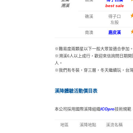
溯溪
best sale
礁溪
得子口
左股
南澳
鹿皮溪
※難易度兩顆星以下一般大眾皆適合參加
※溯溪6人以上成行，歡迎來信詢問日期開
人。
※我們有冬裝，穿三層，冬天繼續玩，台
溪降體驗活動價目表
本公司採用國際溪降組織
ICOpro
技術規範
地區
溪降地點
溪流名稱