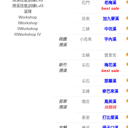
溯溪技能訓練Lvl2
石門
老梅溪
溯溪技能訓練Lvl3
best sale
溪降
Workshop
烏來
加九寮溪
I
Workshop
II
Workshop
三峽
中坑溪
III
Workshop IV
桃園
小烏來
宇內溪
溯溪
北橫
寶里苦
新竹
尖石
梅花溪
溯溪
best sale
尖石
那羅溪
五峰
麥巴來溪
苗栗
南庄
風美溪
溯溪
挑戰級
泰安
打比厝溪
宜蘭
礁溪
得子口溪