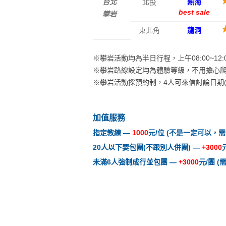
台北
北投
熱海
best sale
攀岩
東北角
龍洞
※攀岩活動均為半日行程，上午08:00~12:
※攀岩路線設定均為體驗等級，不用擔心
※攀岩活動採預約制，4人可來信討論日期(7
加值服務
指定教練
—
1000
元/位 (不是一定可以，需
20人以下要包團(不跟別人併團)
—
+3000
未滿6人強制成行並包團
—
+3000
元/團 