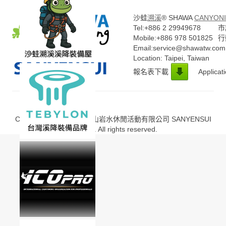
沙蛙
溯溪
® SHAWA
CANYONI
Tel:+886 2 29949678
市話
Mobile:+886 978 501825
行
Email:service@shawatw.com
Location: Taipei, Taiwan
報名表下載
Applicat
Copyright © 2013-2020 山岩水休閒活動有限公司 SANYENSUI
Co., Ltd. All rights reserved.