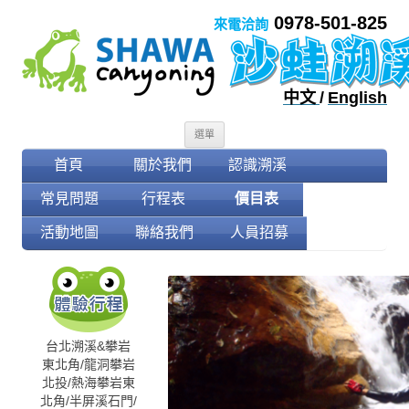
0978-501-825
來電洽詢
中文
/
English
跳至內容
選單
首頁
關於我們
認識溯溪
常見問題
行程表
價目表
活動地圖
聯絡我們
人員招募
台北溯溪&攀岩
東北角/龍洞攀岩
北投/熱海攀岩
東
北角/半屏溪
石門/