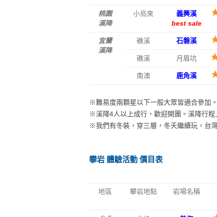
桃園
小烏來
義興溪
溪降
best sale
宜蘭
礁溪
石磐溪
溪降
礁溪
月眉坑
南澳
鹿角溪
※難易度兩顆星以下一般大眾皆適合參加
※溪降4人以上成行，歡迎開團。溪降行程
※我們有冬裝，穿三層，冬天繼續玩，台
攀岩 體驗活動 價目表
地區
攀岩地點
岩場名稱