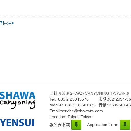
-:-->
沙蛙
溯溪
® SHAWA
CANYONING TAIWAN
®
Tel:+886 2 29949678
市話:(02)2994-9
Mobile:+886 978 501825
行動:0978-501-8
Email:service@shawatw.com
Location: Taipei, Taiwan
報名表下載
Application Form