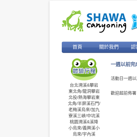
首頁
關於我們
認
一週以前完
03/09/26
Jjsha
Monday
活動日一週以
台北溯溪&攀岩
東北角/龍洞攀岩
歡迎超前佈署
北投/熱海攀岩
東
北角/半屏溪
石門/
老梅溪
烏來/加九
寮溪
三峽/中坑溪
桃園溯溪&溪降
小烏來/義興溪
小
烏來/宇內溪