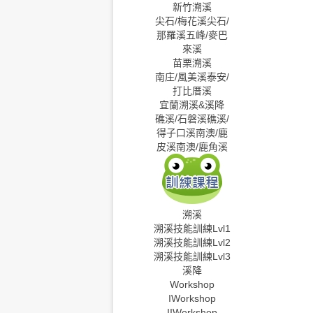
新竹溯溪
尖石/梅花溪
尖石/
那羅溪
五峰/麥巴
來溪
苗栗溯溪
南庄/風美溪
泰安/
打比厝溪
宜蘭溯溪&溪降
礁溪/石磐溪
礁溪/
得子口溪
南澳/鹿
皮溪
南澳/鹿角溪
溯溪
溯溪技能訓練Lvl1
溯溪技能訓練Lvl2
溯溪技能訓練Lvl3
溪降
Workshop
I
Workshop
II
Workshop