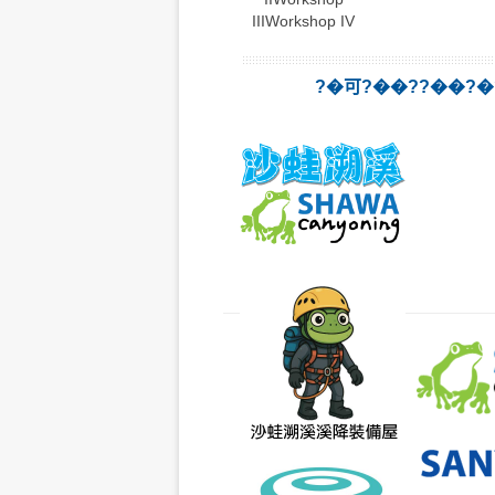
III
Workshop IV
?�可?��??��?�?!-