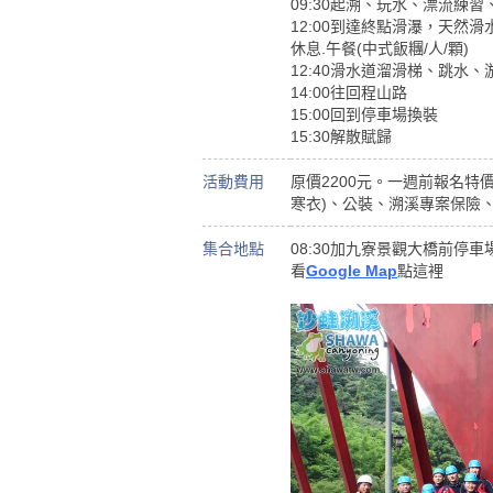
09:30起溯、玩水、漂流練
12:00到達終點滑瀑，天然
休息.午餐(中式飯糰/人/顆)
12:40滑水道溜滑梯、跳水
14:00往回程山路
15:00回到停車場換裝
15:30解散賦歸
活動費用
原價2200元。一週前報名特
寒衣)、公裝、溯溪專案保險
集合地點
08:30加九寮景觀大橋前停車
看
Google Map
點這裡