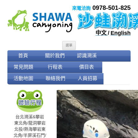
0978-501-825
來電洽詢
中文
/
English
跳至內容
選單
首頁
關於我們
認識溯溪
常見問題
行程表
價目表
活動地圖
聯絡我們
人員招募
台北溯溪&攀岩
東北角/龍洞攀岩
北投/熱海攀岩
東
北角/半屏溪
石門/