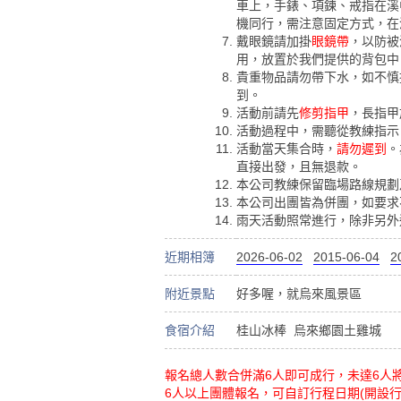
車上，手錶、項鍊、戒指在溪
機同行，需注意固定方式，在
戴眼鏡請加掛
眼鏡帶
，以防被
用，放置於我們提供的背包中
貴重物品請勿帶下水，如不慎
到。
活動前請先
修剪指甲
，長指甲
活動過程中，需聽從教練指示
活動當天集合時，
請勿遲到
。
直接出發，且無退款。
本公司教練保留臨場路線規劃
本公司出團皆為併團，如要求
雨天活動照常進行，除非另外
近期相簿
2026-06-02
2015-06-04
2
附近景點
好多喔，就烏來風景區
食宿介紹
桂山冰棒
烏來鄉園土雞城
報名總人數合併滿6人即可成行，未達6人
6人以上團體報名，可自訂行程日期(開設