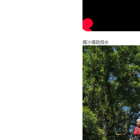
攔沙壩跳個水