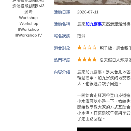
溯溪技能訓練Lvl2
溯溪技能訓練Lvl3
溪降
活動日期
2026-07-11
Workshop
I
Workshop
活動名稱
烏來
加九寮溪
天然滑瀑溜滑梯
II
Workshop
III
Workshop IV
報名狀態
取消
適合對象
親子級，適合親子
熱門程度
夏天假日人潮眾
內容介紹
烏來加九寮溪，是大台北地區
輕鬆簡單。加九寮溪的地勢較
人，也很適合親子同遊。
一開始會走紅河谷登山步道進
小水潭可以小游一下，教練也
開始教學教大家的方式互助合
小水潭，在這邊吃午餐與享受
了走山路回程。