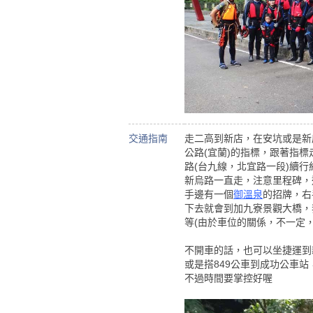
交通指南
走二高到新店，在安坑或是新
公路(宜蘭)的指標，跟著指標
路(台九線，北宜路一段)續行
新烏路一直走，注意里程碑，過
手邊有一個
御溫泉
的招牌，右
下去就會到加九寮景觀大橋，
等(由於車位的關係，不一定
不開車的話，也可以坐捷運到
或是搭849公車到成功公車站
不過時間要掌控好喔