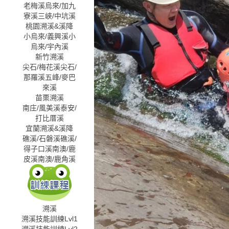
老梅溪
烏來/加九
寮溪
三峽/中坑溪
桃園溯溪&溪降
小烏來/義興溪
小
烏來/宇內溪
新竹溯溪
尖石/梅花溪
尖石/
那羅溪
五峰/麥巴
來溪
苗栗溯溪
南庄/風美溪
泰安/
打比厝溪
宜蘭溯溪&溪降
礁溪/石磐溪
礁溪/
得子口溪
南澳/鹿
皮溪
南澳/鹿角溪
溯溪
溯溪技能訓練Lvl1