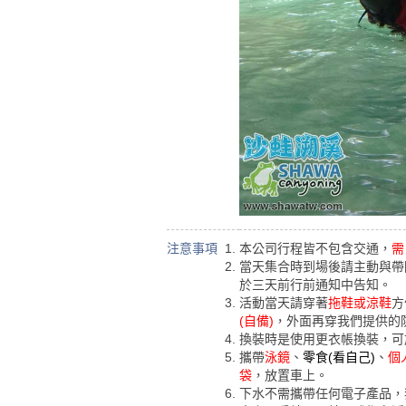
注意事項
本公司行程皆不包含交通，
需
當天集合時到場後請主動與帶
於三天前行前通知中告知。
活動當天請穿著
拖鞋或涼鞋
方
(自備)
，外面再穿我們提供的
換裝時是使用更衣帳換裝，可
攜帶
泳鏡
、
零食(看自己)
、
個
袋
，放置車上。
下水不需攜帶任何電子產品，