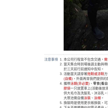
注意事項
本公司行程皆不包含交通，
需
當天集合時到場後請主動與帶
於三天前行前通知中告知。
活動當天請穿著
拖鞋或涼鞋
方
(自備)
，外面再穿我們提供的
攜帶
泳鏡(非必要)
、
零食(看自
膠袋
一只放置車上(活動後放
供大毛巾及洗髮乳、沐浴乳。
大眾池需自備
泳裝
、
泳帽
。
換裝時是使用更衣帳換裝，可
下水不需攜帶任何電子產品，