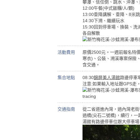
攀瀑、信任倒、跳水、沖瀑、
12:00午餐(中式飯糰/人/顆)
13:00垂降講解、垂降、8米
14:30下溯、繼續玩水
15:30回到停車場、換裝、洗
各自解散
活動費用
原價2500元。一週前報名特
寒衣)、公裝、溯溪專案保險
含交通。
集合地點
08:30
錦屏美人湯館
路邊停車場
注意:如果輸入地址跟GPS
交通指南
從二省道進內灣，過內灣老街
過橋(尖石二號橋)，續行，
湯館有路邊停車位跟大停車場