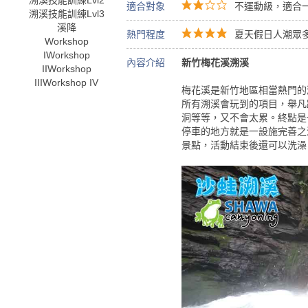
溯溪技能訓練Lvl2
適合對象
不運動級，適合一
溯溪技能訓練Lvl3
溪降
熱門程度
夏天假日人潮眾
Workshop
I
Workshop
內容介紹
新竹梅花溪溯溪
II
Workshop
III
Workshop IV
梅花溪是新竹地區相當熱門的
所有溯溪會玩到的項目，舉凡
洞等等，又不會太累。終點是
停車的地方就是一設施完善之
景點，活動結束後還可以洗澡