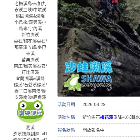
老梅溪
烏來/加九
寮溪
三峽/中坑溪
桃園溯溪&溪降
小烏來/義興溪
小
烏來/宇內溪
新竹溯溪
尖石/梅花溪
尖石/
那羅溪
五峰/麥巴
來溪
苗栗溯溪
南庄/風美溪
泰安/
打比厝溪
宜蘭溯溪&溪降
礁溪/石磐溪
礁溪/
得子口溪
南澳/鹿
皮溪
南澳/鹿角溪
活動日期
2026-08-29
活動名稱
新竹尖石
梅花溪
垂降+8米跳水
溯溪
報名狀態
開放報名中
溯溪技能訓練Lvl1