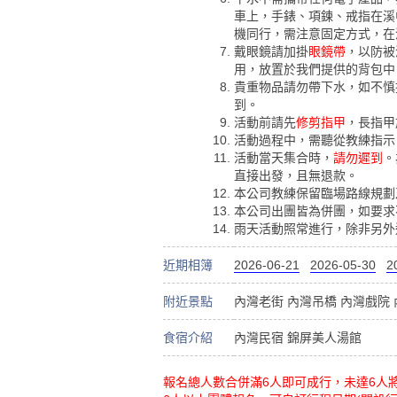
車上，手錶、項鍊、戒指在溪
機同行，需注意固定方式，在
戴眼鏡請加掛
眼鏡帶
，以防被
用，放置於我們提供的背包中
貴重物品請勿帶下水，如不慎
到。
活動前請先
修剪指甲
，長指甲
活動過程中，需聽從教練指示
活動當天集合時，
請勿遲到
。
直接出發，且無退款。
本公司教練保留臨場路線規劃
本公司出團皆為併團，如要求
雨天活動照常進行，除非另外
近期相簿
2026-06-21
2026-05-30
2
附近景點
內灣老街
內灣吊橋
內灣戲院
食宿介紹
內灣民宿
錦屏美人湯館
報名總人數合併滿6人即可成行，未達6人