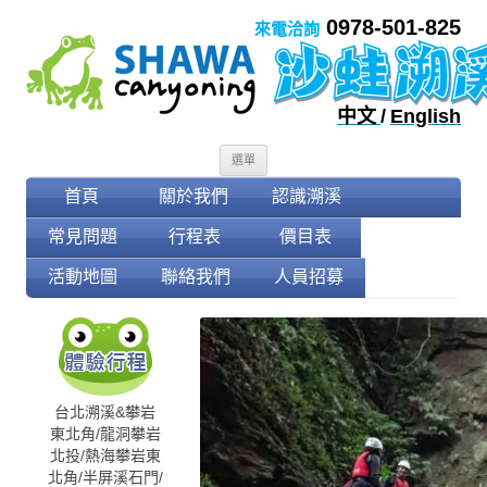
0978-501-825
來電洽詢
中文
/
English
跳至內容
選單
首頁
關於我們
認識溯溪
常見問題
行程表
價目表
活動地圖
聯絡我們
人員招募
台北溯溪&攀岩
東北角/龍洞攀岩
北投/熱海攀岩
東
北角/半屏溪
石門/