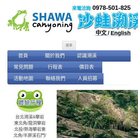
0978-501-825
來電洽詢
中文
/
English
跳至內容
選單
首頁
關於我們
認識溯溪
常見問題
行程表
價目表
活動地圖
聯絡我們
人員招募
台北溯溪&攀岩
東北角/龍洞攀岩
北投/熱海攀岩
東
北角/半屏溪
石門/