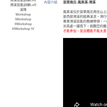
溯溪技能訓練Lvl2
內容介紹
苗栗南庄-風美溪-溯溪
溯溪技能訓練Lvl3
溪降
風美溪位於苗栗南庄再往山上
Workshop
是西部溯溪的經典溪流。溯行
I
Workshop
專業溯溪技能的教練帶領，一
II
Workshop
米高處一躍而下，挑戰您的膽
III
Workshop IV
才能參加，並且體能不能太差