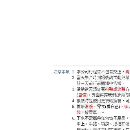
注意事項
本公司行程皆不包含交通，
需
當天集合時到場後請主動與帶
於三天前行前通知中告知。
活動當天請穿著
拖鞋或涼鞋
方
(自備)
，外面再穿我們提供的
換裝時是使用更衣帳換裝，可
攜帶
泳鏡
、
零食(看自己)
、
個
袋
，放置車上。
下水不需攜帶任何電子產品，
車上，手錶、項鍊、戒指在溪
機同行，需注意固定方式，在