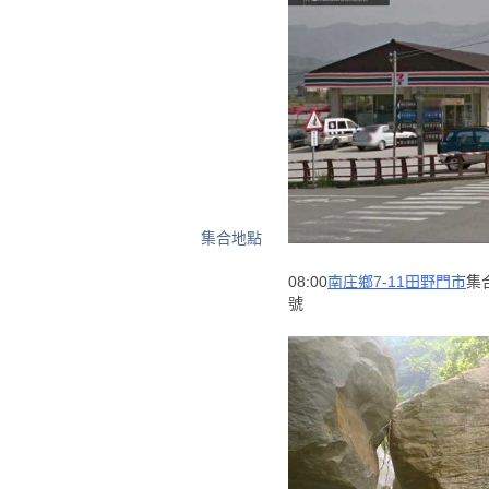
集合地點
08:00
南庄鄉7-11田野門市
集
號