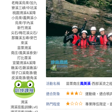
老梅溪
烏來/加九
寮溪
三峽/中坑溪
桃園溯溪&溪降
小烏來/義興溪
小
烏來/宇內溪
新竹溯溪
尖石/梅花溪
尖石/
那羅溪
五峰/麥巴
來溪
苗栗溯溪
南庄/風美溪
泰安/
打比厝溪
宜蘭溯溪&溪降
礁溪/石磐溪
礁溪/
得子口溪
南澳/鹿
皮溪
南澳/鹿角溪
活動名稱
苗栗南庄
風美溪
-西部溪流之
適合對象
運動級，適合稍具
溯溪
熱門程度
專業隊伍限定，
溯溪技能訓練Lvl1