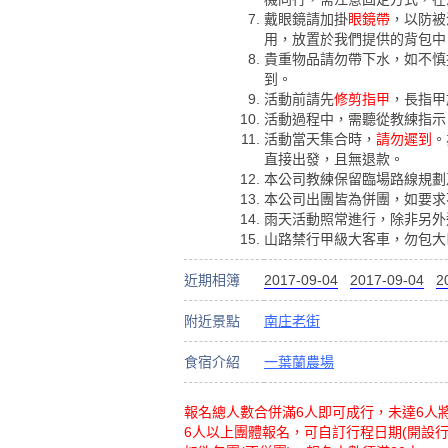
戴眼鏡請加掛
眼鏡帶
，以防被
用，放置於我們提供的背包中
貴重物品請勿帶下水，如不慎
到。
活動前請先
修剪指甲
，長指甲
活動過程中，需聽從教練指示
活動當天集合時，
請勿遲到
。
直接出發，且無退款。
本公司教練保留臨場路線規劃
本公司出團皆為併團，如要求
雨天活動照常進行，除非另外
山路禁行甲級大客車，勿包大
近期相簿
2017-09-04
2017-09-04
2
附近景點
南庄老街
食宿介紹
一葉蘭農場
報名總人數合併滿6人即可成行，未達6人
6人以上團體報名，可自訂行程日期(開設