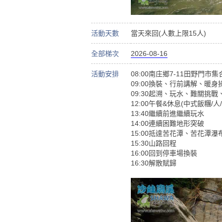
活動天數
當天來回(人數上限15人)
全部梯次
2026-08-16
活動安排
08:00南庄鄉7-11田野門市
09:00換裝、行前講解、暖身
09:30起溯、玩水、難關挑戰
12:00午餐&休息(中式飯糰/人/
13:40繼續前進繼續玩水
14:00連續困難地形突破
15:00抵達苦花潭、苦花潭瀑
15:30山路回程
16:00回到停車場換裝
16:30解散賦歸